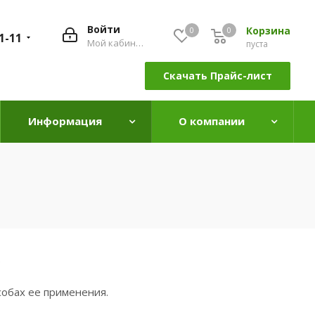
Войти
Корзина
0
0
0
1-11
Мой кабинет
пуста
Скачать Прайс-лист
Информация
О компании
.
собах ее применения.